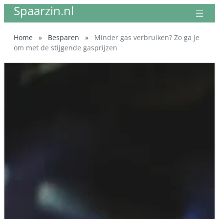
Spaarzin.nl
Ga
naar
de
Home
»
Besparen
»
Minder gas verbruiken? Zo ga je
inhoud
om met de stijgende gasprijzen