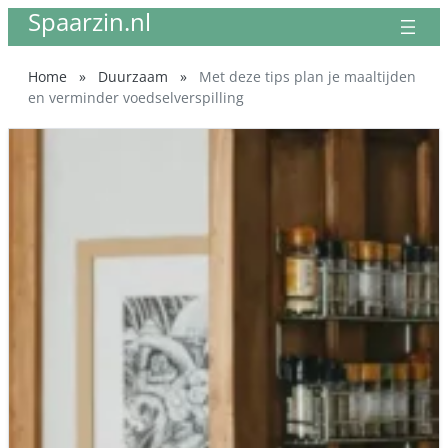
Spaarzin.nl
Ga
naar
de
Home
»
Duurzaam
»
Met deze tips plan je maaltijden
inhoud
en verminder voedselverspilling