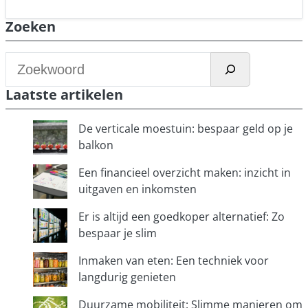
Zoeken
Z
o
Laatste artikelen
e
k
De verticale moestuin: bespaar geld op je
e
balkon
n
Een financieel overzicht maken: inzicht in
uitgaven en inkomsten
Er is altijd een goedkoper alternatief: Zo
bespaar je slim
Inmaken van eten: Een techniek voor
langdurig genieten
Duurzame mobiliteit: Slimme manieren om